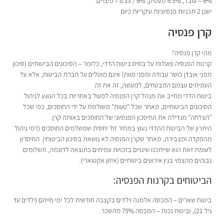
6% – עובד, 6.5% מעסיק, 6% / 8.33 – פיצויים
ישנן 2 תכניות פנסיוניות עיקריות כיום
קרן פנסיה
מהי קרן פנסיה?
קרנות הפנסיה פועלות על בסיס ביטוח הדדי, כלומר – הסיכונים הביטוחיים (סיכון
מפני אובדן כושר עבודה ומפני מוות) אינם מוטלים על חברת הביטוח, אלא על
העמיתים עצמם המבטחים, למעשה, זה את זה.
ביטוח הדדי מחייב את מנהל קרן הפנסיה לפעול באחריות בכל הנוגע לניהול
הסיכונים הביטוחיים, מאחר שכל "טעות" משולמת על ידי החוסכים, כפי שכל
"הצלחה" מגדילה את החיסכון הפנסיוני של החוסכים באותה קרן.
היתרון של הביטוח ההדדי נעוץ במחיר זול יחסית שמשלמים החוסכים (דמי ניהול
מהפקדה ומצבירה, מאחר שקרן הפנסיה לא נושאת בסיכון הביטוחי). החיסרון
לעומת זאת הוא שייתכנו שינויים בזכויות עמיתים כתוצאה לדוגמה, תשלומים
גבוהים מהצפוי בגין אירועים ביטוחיים (איזון אקטוארי).
הביטוחים בקרנות הפנסיה:
ביטוח שארים – המכסה אלמנה וילדים בקצבה חודשית לכל ימי חייהם (ילדים עד
גיל 21), וביטוח נכות – המכסה 75% מהשכר.