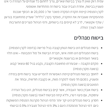
עמית רווק שאין לו צורך בביטוח שארים, צריך לחתום כל שנתיים על הצהרה כי אינו
מעוניין בביטוח, אחרת הגביה עבור ביטוח זה מתחדשת אוטומטי.
לקרן הפנסיה קיימת תקרת הפקדה משכר של כ 20,000 ₪. הכסף שנכנס
מההפקדות שעוברות את התקרה, מופקד בקרן "כללית" שעדיין מתחשבת בגרעון
/ עודף אקטוארי, לרב לא קיימים בה ביטוחים, ודמי הניהול מצריכים התערבות
יזומה לצורך הוזלה.
ביטוח מנהלים
ביטוח מנהלים הינו ביטוח הנותן קצבה בגיל פרישה (בדומה לקרן הפנסיה).
ביטוח המנהלים הינו חוזה אישי, חברת הביטוח אל מול המבוטח – ואינו תלוי
בשאר העמיתים או בגרעונות אקטואריים.
מקדם הקצבה – שבעזרתו מחושבת הקצבה, נקבע בגיל 60 ונשאר קבוע
(בשונה מקרן פנסיה)
לחוסך בביטוח מנהלים קיימת האפשרות להפריש עבור ביטוח חיים במידה
ומעוניין, כסכום חד פעמי למקרה מוות, או כקצבה חודשית, ובוחר את
המוטבים (בשונה מקרן פנסיה)
ביטוח אובדן כושר העבודה, אשר קיים בביטוח מנהלים, הינו בעל הגדרה
עיסוקית, עם פיצוי רטרו, וללא קיזוז מביטוח לאומי (בשונה מקרן פנסיה)
חסרון: ביטוח מנהלים הינו יקר יותר מדמי הניהול מקרנות הפנסיה המשווקות
כיום. דמי הניהול מהפקדה הינם כ 3% ודמי הניהול מצבירה 0.5% (ביטוחי